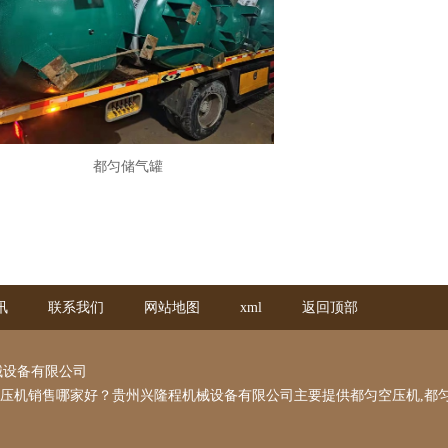
都匀储气罐
讯
联系我们
网站地图
xml
返回顶部
械设备有限公司
压机销售哪家好？贵州兴隆程机械设备有限公司主要提供都匀空压机,都匀