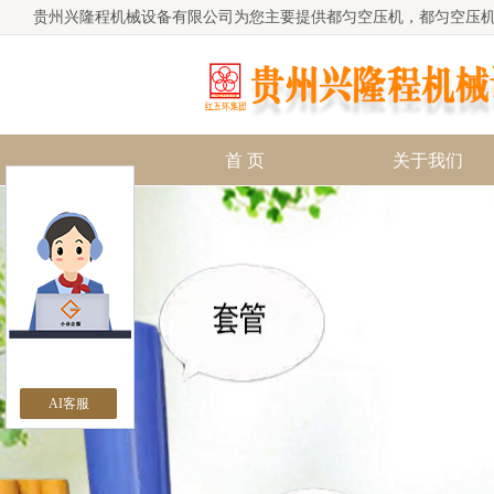
贵州兴隆程机械设备有限公司为您主要提供
都匀空压机
，都匀空压
首 页
关于我们
AI客服