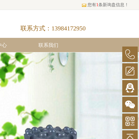
您有
1
条新询盘信息！
联系方式：13984172950
中心
联系我们