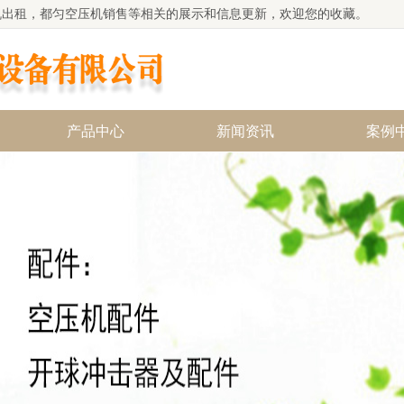
机出租，都匀空压机销售等相关的展示和信息更新，欢迎您的收藏。
产品中心
新闻资讯
案例