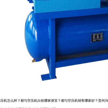
空压机怎么样？都匀空压机出租哪家便宜？都匀空压机销售哪家好？贵州兴