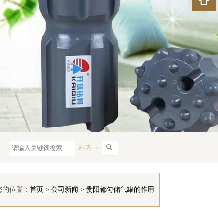
站内
您的位置：
首页
>
公司新闻
>
贵阳都匀储气罐的作用