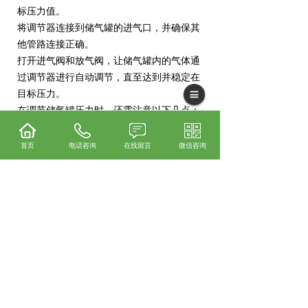
标压力值。
将调节器连接到储气罐的进气口，并确保其
他管路连接正确。
打开进气阀和放气阀，让储气罐内的气体通
过调节器进行自动调节，直至达到并稳定在
目标压力。
在调节储气罐压力时，还需注意以下几点：
操作前需确保储气罐内部无气体，并具备相
应的操作经验和技能。
首页
电话咨询
在线留言
微信咨询
手动调节时要缓慢进行，防止压力波动过
大。
自动调节时需确保调节器参数设置正确，以
保证自动调节效果。
定期对储气罐进行检查和维护，确保其安全
性和使用效果。
都匀空压机怎么样？都匀空压机出租哪家便
宜？都匀空压机销售哪家好？贵州兴隆程机