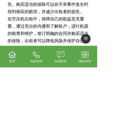
失。购买适当的保险可以在不幸事件发生时
得到相应的赔偿，并减少出租者的损失。
在空压机出租中，保障自己的权益至关重
要。通过充分的沟通和了解租户，进行机器
的检查和维护，签订明确的合同并购买适当
的保险，出租者可以降低风险并保护自己的
利益。这些措施能够为出租者提供一种安全
可靠的经营环境，从而增加其业务的长期发
首页
电话咨询
在线留言
微信咨询
展。
都匀空压机怎么样？都匀空压机出租哪家便
宜？都匀空压机销售哪家好？贵州兴隆程机
械设备有限公司主要提供都匀空压机,都匀空