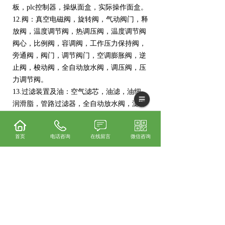
板，plc控制器，操纵面盒，实际操作面盒。
12.阀：真空电磁阀，旋转阀，气动阀门，释
放阀，温度调节阀，热调压阀，温度调节阀
阀心，比例阀，容调阀，工作压力保持阀，
旁通阀，阀门，调节阀门，空调膨胀阀，逆
止阀，梭动阀，全自动放水阀，调压阀，压
力调节阀。
13.过滤装置及油：空气滤芯，油滤，油细，
润滑脂，管路过滤器，全自动放水阀，滤杯
子。
14.空压机服务器：主机（发动机），滚动轴
首页
电话咨询
在线留言
微信咨询
承，水泵密封密封圈，联轴器，传动齿轮，
轴套。