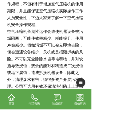
作规程，不但有利于增加空气压缩机的使用
期限，并且能保证空气压缩机实际操作工作
人员安全性，下边大家来了解一下空气压缩
机安全操作规程。
空气压缩机长期性运作会致使机器设备被污
垢阻塞，可能使效率减少、耗能提升、使用
寿命减少。假如污垢不可以被立即地去除，
便会遭遇设备维护、关机或是损毁拆换的风
险。不可以完全除除水垢等堆积物，并对设
施导致浸蚀，残余的酸对材料造成二次浸蚀
或垢下腐蚀，造成拆换机器设备，除此之
外，清理废水有害，须很多资产开展污水处
理。公司可选用有效环保清洗剂防止上述情
况，其具备效率好、环境保护、安全性、耐
腐蚀特性，不仅清理实际效果优良并且对机
首页
电话咨询
在线留言
微信咨询
器设备沒有浸蚀，可以确保空气压缩机的长
久应用。